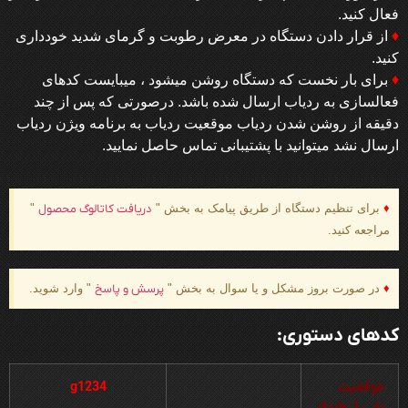
فعال کنید.
♦
از قرار دادن دستگاه در معرض رطوبت و گرمای شدید خودداری
کنید.
♦
برای بار نخست که دستگاه روشن میشود ، میبایست کدهای
فعالسازی به ردیاب ارسال شده باشد. درصورتی که پس از چند
دقیقه از روشن شدن ردیاب موقعیت ردیاب به برنامه ویژن ردیاب
ارسال نشد میتوانید با پشتیبانی تماس حاصل نمایید.
♦
برای تنظیم دستگاه از طریق پیامک به بخش "
دریافت کاتالوگ محصول
"
مراجعه کنید.
♦
در صورت بروز مشکل و یا سوال به بخش "
پرسش و پاسخ
" وارد شوید.
کدهای دستوری:
موقعیت
g1234
یابی از طریق