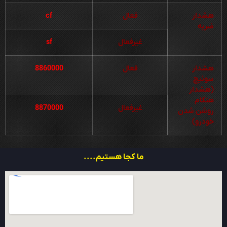
هشدار
فعال
cf
ضربه
غیرفعال
sf
هشدار
فعال
8860000
سوئیچ
(هشدار
هنگام
غیرفعال
8870000
روشن شدن
خودرو)
ما کجا هستیم....