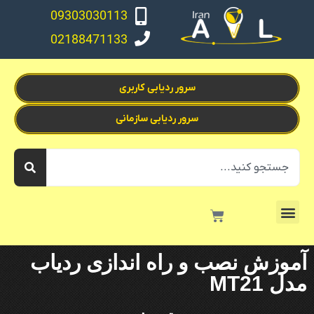
09303030113
02188471133
سرور ردیابی کاربری
سرور ردیابی سازمانی
آموزش نصب و راه اندازی ردیاب
مدل MT21