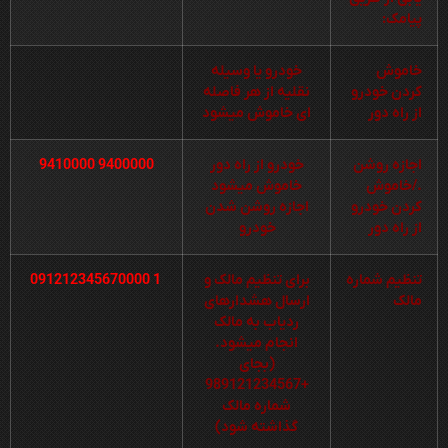
پیامک:
خاموش
خودرو یا وسیله
کردن خودرو
نقلیه از هر فاصله
از راه دور
ای خاموش میشود
اجازه روشن
خودرو از راه دور
9400000 9410000
./خاموش
خاموش میشود
کردن خودرو
اجازه روشن شدن
از راه دور
خودرو
تنظیم شماره
برای تنظیم مالک و
1 091212345670000
مالک
ارسال هشدارهای
ردیاب به مالک
انجام میشود.
(بجای
+989121234567
شماره مالک
گذاشته شود)