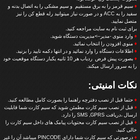
♦
سیم قرمز را به برق مستقیم و سیم مشکی را به اتصال بدنه و
سفید را به ACC و در صورت نیاز میتوانید رله قطع کن را نیز
متصل نمایید.
برای ثبت نام به سایت مراجعه کنید.
♦
وارد منوی -مدیر–>مدیریت دستگاه شوید.
♦
منوی افزودن را انتخاب نمائید.
♦
اطلاعات دستگاه را وارد نمائید و در انتها دکمه تایید را بزنید.
♦
بصورت پیش فرض ردیاب هر 10 ثانیه یکبار دستگاه موقعیت خود
را به سرور ارسال میکند.
نکات امنیتی:
♦
حتما قبل از نصب دفترچه راهنما را بصورت کامل مطالعه کنید.
♦
قبل از نصب سیم کارت مطمئن شوید که سیم کارت شما قابلیت
ارسال ،دریافت SMS ,GPRS را دارد.
♦
قبل از نصب سیم کارت محتویات پیامک های داخل سیم کارت را
خالی کنید.
♦
درصورتی که سیم کارت شما دارای PINCODE میباشد آن را غیر