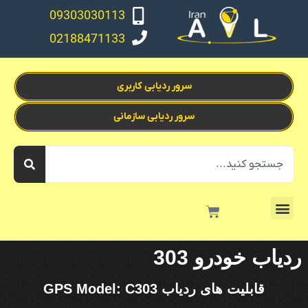
09303030113
02188471133
سرور ردیابی کاربری
سرور ردیابی سازمانی
ردیاب خودرو 303
قابلیت های ردیاب GPS Model: C303