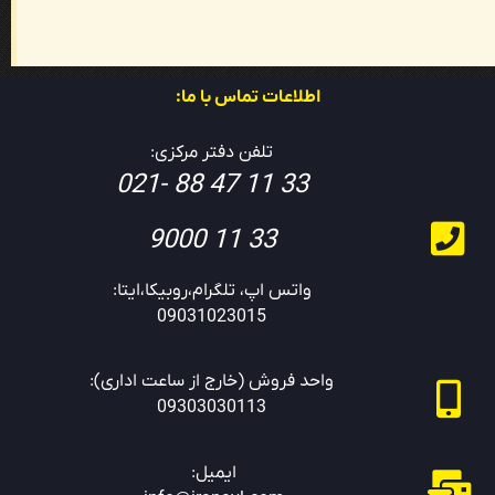
اطلاعات تماس با ما:
تلفن دفتر مرکزی:
33 11 47 88 -021
33 11 9000
واتس اپ، تلگرام،روبیکا،ایتا:
09031023015
واحد فروش (خارج از ساعت اداری):
09303030113
ایمیل: