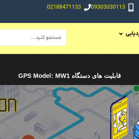
02188471133
09303030113
ردیابی
قابلیت های دستگاه GPS Model: MW1