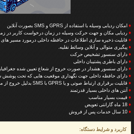
♦
امکان ردیابی وسیله با استفاده از GPRS و SMS بصورت آنلاین
♦
ردیابی مکان و جهت حرکت وسیله در زمان درخواست کاربر در زما
♦
قابلیت ذخیره سازی اطلاعات در حافظه داخلی درمورد مسیر های 
♦
پیگیری متوالی و آنلاین وسائط نقلیه.
♦
دارای سنسور تشخیص حرکت
♦
دارای باطری پشتیبان داخلی
♦
دارای سنسور هشدار در صورت خروج از شعاع تعیین شده جغرافیای
♦
دارای حافظه داخلی جهت نگهداری موقعیت هایی که تحت پوشش شب
♦
قابلیت برقراری ارتباط صوتی و یا GPRS با SMS بدلیل خروج از محدوده جغرافیایی تعیین شده
♦
آنتن های داخلی بسیار قدرتمند
♦
قیمت بسیار مناسب
♦
18 ماه گارانتی تعویض
♦
10 سال خدمات پس از فروش
کاربرد و شرایط دستگاه: