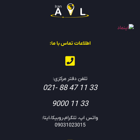
اطلاعات تماس با ما:
تلفن دفتر مرکزی:
33 11 47 88 -021
33 11 9000
واتس اپ، تلگرام،روبیکا،ایتا:
09031023015