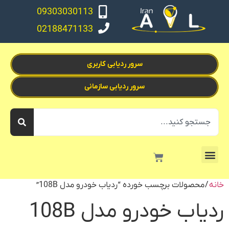
09303030113
02188471133
سرور ردیابی کاربری
سرور ردیابی سازمانی
خانه
/ محصولات برچسب خورده “ردیاب خودرو مدل 108B”
ردیاب خودرو مدل 108B