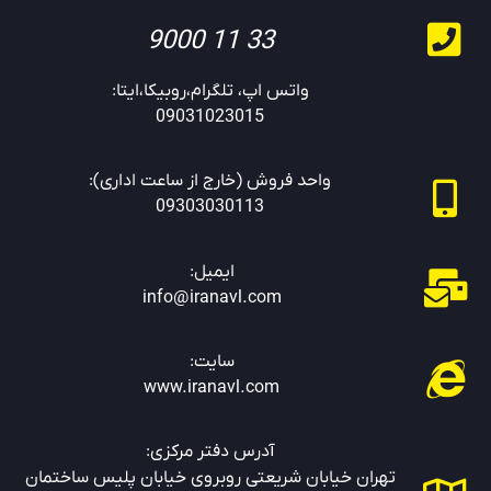
33 11 9000
واتس اپ، تلگرام،روبیکا،ایتا:
09031023015
واحد فروش (خارج از ساعت اداری):
09303030113
ایمیل:
info@iranavl.com
سایت:
www.
iranavl.com
آدرس دفتر مرکزی:
تهران خیابان شریعتی روبروی خیابان پلیس ساختمان