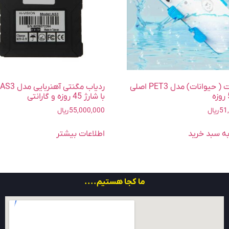
ردیاب پت ( حیوانات) مدل PET3 اصلی
با شارژ 45 روزه و گارانتی
51
ریال
55,000,000
ریال
ه سبد خرید
اطلاعات بیشتر
ما کجا هستیم....