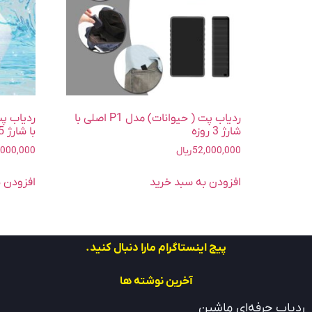
ردیاب پت ( حیوانات) مدل P1 اصلی با
شارژ 3 روزه
با شارژ 5 روزه
52,000,000
ریال
,000,000
افزودن به سبد خرید
افزودن ب
پیج اینستاگرام مارا دنبال کنید.
آخرین نوشته ها
ردیاب حرفه‌ای ماشین