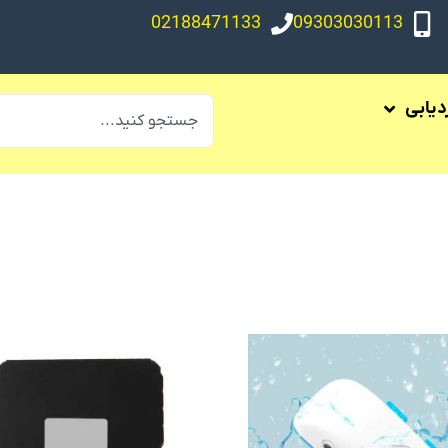
02188471133
09303030113
ردیابی