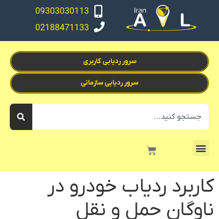
09303030113
02188471133
سرور ردیابی کاربری
سرور ردیابی سازمانی
کاربرد ردیاب خودرو در
ناوگان حمل و نقل