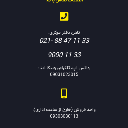
اطلاعات تماس با ما:
تلفن دفتر مرکزی:
33 11 47 88 -021
33 11 9000
واتس اپ، تلگرام،روبیکا،ایتا:
09031023015
واحد فروش (خارج از ساعت اداری):
09303030113